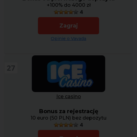
+100% do 4000 zł
4
Zagraj
Opinie o Vavada
27
Ice casino
Bonus za rejestrację
10 euro (50 PLN) bez depozytu
4