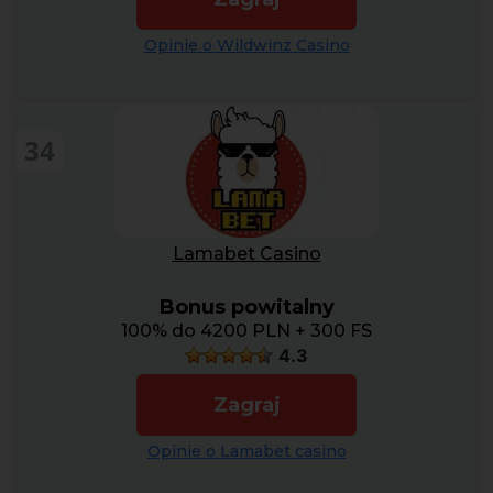
Opinie o Wildwinz Casino
34
Lamabet Casino
Bonus powitalny
100% do 4200 PLN + 300 FS
4.3
Zagraj
Opinie o Lamabet casino