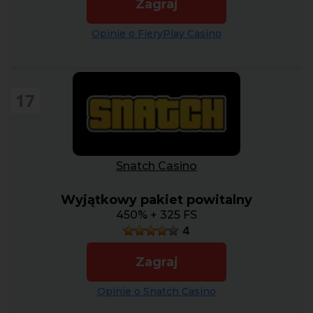
Zagraj
Opinie o FieryPlay Casino
17
Snatch Casino
Wyjątkowy pakiet powitalny
450% + 325 FS
4
Zagraj
Opinie o Snatch Casino