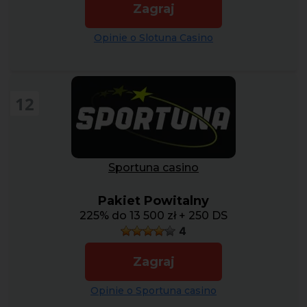
Zagraj
Opinie o Slotuna Casino
12
Sportuna casino
Pakiet Powitalny
225% do 13 500 zł + 250 DS
4
Zagraj
Opinie o Sportuna casino