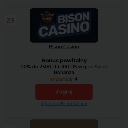
23
Bison Casino
Bonus powitalny
100% do 2500 zł + 100 DS w grze Sweet
Bonanza
4
Zagraj
Opinie o Bison Casino