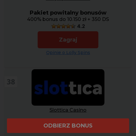
Pakiet powitalny bonusów
400% bonus do 10.150 zł + 350 DS
4.2
Zagraj
Opinie o Lolly Spins
38
Slottica Casino
Bonus za pierwszy depozyt
ODBIERZ BONUS
Bonus 200%