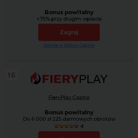
Bonus powitalny
+75% przy drugim wpłacie
Zagraj
Opinie o Jetton Casino
16
FieryPlay Casino
Bonus powitalny
Do 6 000 zł 225 darmowych obrotów
4