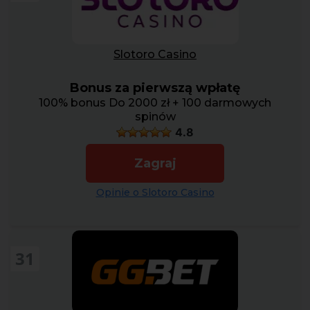
Slotoro Casino
Bonus za pierwszą wpłatę
100% bonus Do 2000 zł + 100 darmowych
spinów
4.8
Zagraj
Opinie o Slotoro Casino
31