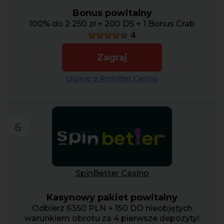
Bonus powitalny
100% do 2 250 zł + 200 DS + 1 Bonus Crab
4
Zagraj
Opinie o RomiBet Casino
6
SpinBetter Casino
Kasynowy pakiet powitalny
Odbierz 6350 PLN + 150 DO nieobjętych
warunkiem obrotu za 4 pierwsze depozyty!