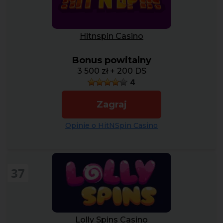
Hitnspin Casino
Bonus powitalny
3 500 zł + 200 DS
4
Zagraj
Opinie o HitNSpin Casino
37
Lolly Spins Casino