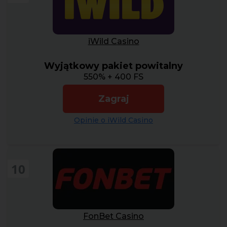
iWild Casino
Wyjątkowy pakiet powitalny
550% + 400 FS
Zagraj
Opinie o iWild Casino
10
FonBet Casino