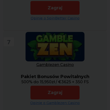
Zagraj
Opinie o SpinBetter Casino
7
Gamblezen Casino
Pakiet Bonusów Powitalnych
500% do 15,950zł / €3625 + 350 FS
Zagraj
Opinie o Gamblezen Casino