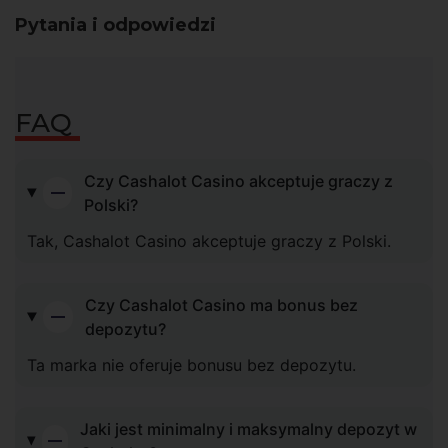
Pytania i odpowiedzi
FAQ
Czy Cashalot Casino akceptuje graczy z
Polski?
Tak, Cashalot Casino akceptuje graczy z Polski.
Czy Cashalot Casino ma bonus bez
depozytu?
Ta marka nie oferuje bonusu bez depozytu.
Jaki jest minimalny i maksymalny depozyt w