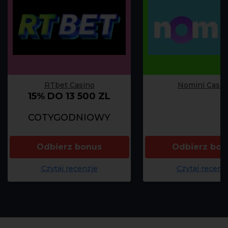
RTbet Casino
Nomini Casin
15% DO 13 500 ZL
COTYGODNIOWY
CASHBACK
Odbierz bonus
Odbierz bon
Czytaj recenzje
Czytaj recenz