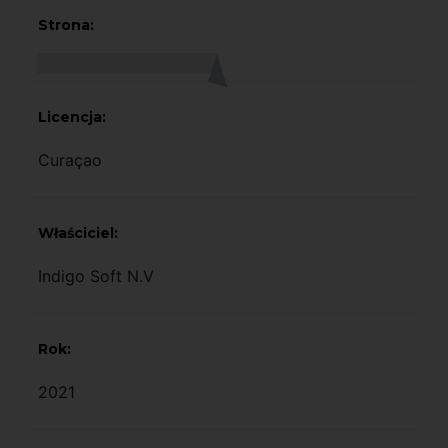
Strona:
https://cashalot1.bet/
Licencja:
Curaçao
Właściciel:
Indigo Soft N.V
Rok:
2021