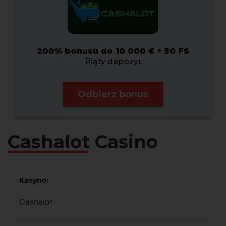
200% bonusu do 10 000 € + 50 FS
Piąty depozyt
Odbierz bonus
Cashalot Casino
Kasyno:
Cashalot