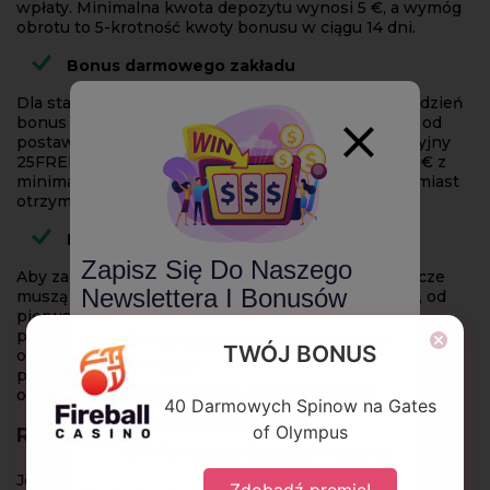
wpłaty. Minimalna kwota depozytu wynosi 5 €, a wymóg
obrotu to 5-krotność kwoty bonusu w ciągu 14 dni.
Bonus darmowego zakładu
Dla stałych graczy
zagraniczne kasyna
oferuje co tydzień
bonus w postaci darmowego zakładu, w zależności od
postawionej kwoty. Wystarczy wpisać kod promocyjny
25FREE, postawić zakład o wartości co najmniej 10 € z
minimalnym kursem 1.80, a jeśli przegramy, natychmiast
otrzymamy 20% zakładu do 25 €.
Miesięczne tokeny darmowego zakładu
Zapisz Się Do Naszego
Aby zakwalifikować się do darmowego bonusu, gracze
Newslettera I Bonusów
muszą postawić co najmniej 50 € w ciągu miesiąca, od
pierwszego do ostatniego dnia miesiąca. Im więcej
postawią, tym większą kwotę darmowych zakładów
Informacje o nowych loteriach i
TWÓJ BONUS
otrzymają. Bonus jest ważny przez 30 dni od daty jego
turniejach
przyznania. Jeśli nie zostanie wykorzystany w tym
Informacje o bonusie kasynie
okresie, wygaśnie.
40 Darmowych Spinow na Gates
Ekskluzywne bonusy
of Olympus
Rejestracja Cashalot
Informacje o Jackpot w kasynie
Jeśli chcesz dołączyć do kasyna i grać w gry oraz