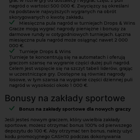
grać w różne gry od dostawcy i wygrać część z puli
nagród o wartości 500 000 €. Zwycięzcy są określani
na podstawie najwyższych wygranych na obrót
skorygowanych o kwotę zakładu.
Miesięczna pula nagród w turniejach Drops & Wins
Gracze mogą wygrać nagrody pieniężne i bonusy za
darmowe rundy w cotygodniowych turniejach. Łączna
miesięczna pula nagród może osiągnąć nawet 2 000
000 €.
Turnieje Drops & Wins
Turnieje te koncentrują się na automatach i oferują
graczom szansę na wygranie części dużej puli nagród.
Celem jest wspięcie się na szczyt tabeli liderów, grając
w uczestniczące gry. Dostępne są również nagrody
losowe, w tym szansa na wygranie części dziennej puli
nagród w wysokości około 1 000 €.
Bonusy na zakłady sportowe
Bonus na zakłady sportowe dla nowych graczy
Jeśli jesteś nowym graczem, który uwielbia zakłady
sportowe, możesz otrzymać bonus 100% od pierwszego
depozytu do 100 €. Aby otrzymać ten bonus, należy użyć
kodu promocyjnego CASH10 podczas dokonywania