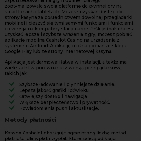
zapotrzebowania na gry mobilne i dlatego
zoptymalizowało swoją platformę do płynnej gry na
smartfonach i tabletach. Możesz uzyskać dostęp do
strony kasyna za pośrednictwem dowolnej przeglądarki
mobilnej i cieszyć się tymi samymi funkcjami i funkcjami,
co wersja na komputery stacjonarne. Jeśli jednak chcesz
uzyskać lepsze i szybsze wrażenia z gry, możesz pobrać
aplikację mobilną Cashalot Casino na urządzenia z
systemem Android. Aplikację można pobrać ze sklepu
Google Play lub ze strony internetowej kasyna.
Aplikacja jest darmowa i łatwa w instalacji, a także ma
wiele zalet w porównaniu z wersją przeglądarkową,
takich jak:
Szybsze ładowanie i płynniejsze działanie.
Lepsza jakość grafiki i dźwięku.
Łatwiejszy dostęp i nawigacja.
Większe bezpieczeństwo i prywatność.
Powiadomienia push i aktualizacje.
Metody płatności
Kasyno Cashalot obsługuje ograniczoną liczbę metod
płatności dla wpłat i wypłat, które zależą od kraju