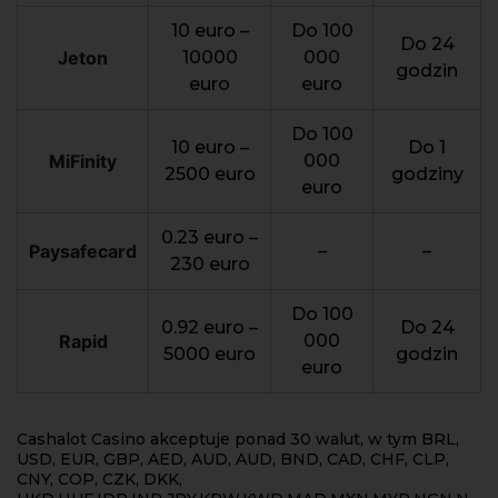
10 euro –
Do 100
Do 24
Jeton
10000
000
godzin
euro
euro
Do 100
10 euro –
Do 1
MiFinity
000
2500 euro
godziny
euro
0.23 euro –
Paysafecard
–
–
230 euro
Do 100
0.92 euro –
Do 24
Rapid
000
5000 euro
godzin
euro
Cashalot Casino akceptuje ponad 30 walut, w tym BRL,
USD, EUR, GBP, AED, AUD, AUD, BND, CAD, CHF, CLP,
CNY, COP, CZK, DKK,