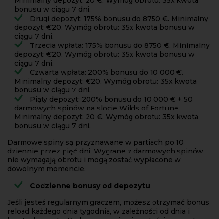
Minimalny depozyt: 20 €. Wymóg obrotu: 35x kwota
bonusu w ciągu 7 dni.
Drugi depozyt: 175% bonusu do 8750 €. Minimalny
depozyt: €20. Wymóg obrotu: 35x kwota bonusu w
ciągu 7 dni.
Trzecia wpłata: 175% bonusu do 8750 €. Minimalny
depozyt: €20. Wymóg obrotu: 35x kwota bonusu w
ciągu 7 dni.
Czwarta wpłata: 200% bonusu do 10 000 €.
Minimalny depozyt: €20. Wymóg obrotu: 35x kwota
bonusu w ciągu 7 dni.
Piąty depozyt: 200% bonusu do 10 000 € + 50
darmowych spinów na slocie Wilds of Fortune.
Minimalny depozyt: 20 €. Wymóg obrotu: 35x kwota
bonusu w ciągu 7 dni.
Darmowe spiny są przyznawane w partiach po 10
dziennie przez pięć dni. Wygrane z darmowych spinów
nie wymagają obrotu i mogą zostać wypłacone w
dowolnym momencie.
Codzienne bonusy od depozytu
Jeśli jesteś regularnym graczem, możesz otrzymać bonus
reload każdego dnia tygodnia, w zależności od dnia i