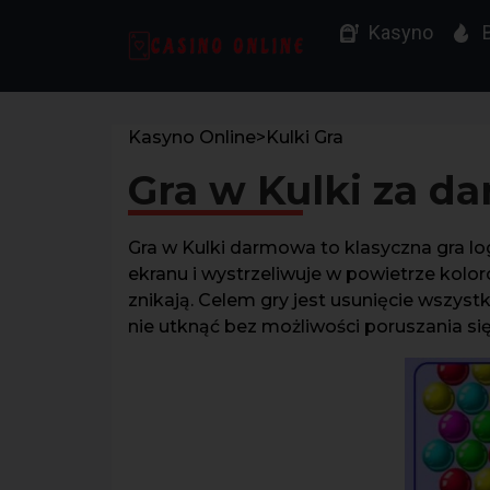
Kasyno
Kasyno Online
>
Kulki Gra
Gra w Kulki za d
Gra w Kulki darmowa to klasyczna gra log
ekranu i wystrzeliwuje w powietrze koloro
znikają. Celem gry jest usunięcie wszyst
nie utknąć bez możliwości poruszania si