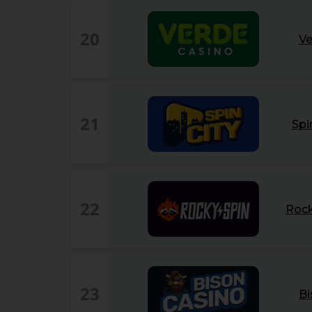
20
Ve
21
Spi
22
Rock
23
Bi