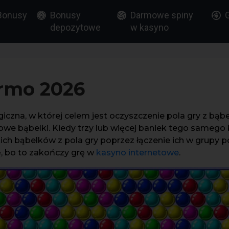
Bonusy
Bonusy
Darmowe spiny
depozytowe
w kasyno
armo 2026
iczna, w której celem jest oczyszczenie pola gry z bąb
we bąbelki. Kiedy trzy lub więcej baniek tego samego ko
kich bąbelków z pola gry poprzez łączenie ich w grupy po
ę, bo to zakończy grę w
kasyno internetowe
.