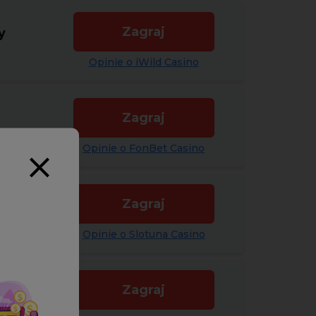
Zagraj
y
Opinie o iWild Casino
Zagraj
Opinie o FonBet Casino
Zagraj
4
Opinie o Slotuna Casino
Zagraj
4