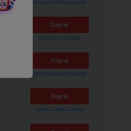
Opinie o Sportuna casino
Zagraj
4
Opinie o Vox Casino
Zagraj
Opinie o Roostino Casino
Zagraj
Opinie o Jetton Casino