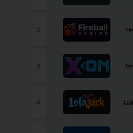
2
Fir
3
Xon
4
Lol