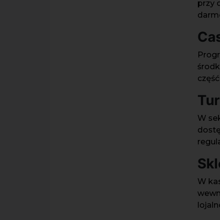
przy 
A
darm
G
Ca
Me
M
Progr
środk
część
Tur
Li
W sek
dostę
O
regula
Pl
Skl
O
C
W kas
wewnę
lojal