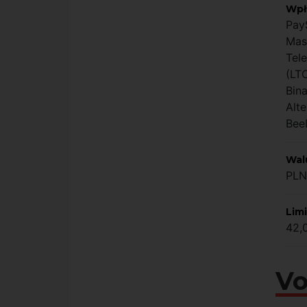
Wpł
Pay
Mast
Tele
(LTC
Bin
Alte
Bee
Wal
PLN
Limi
42,
Vo