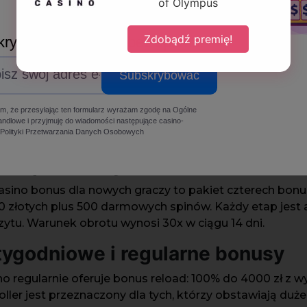
of Olympus
 casino
Zdobądź premię!
omocje i bonusy w Vox Casino
rybuj wiadomości, bez spamu.
omocje i bonusy w Vox Casino
Pakiet powitalny
Subskrybować
Cotygodniowe i regularne bonusy
m bonusowy Vox casino online ucieszy zarówno początkuj
kiety powitalne, cotygodniowe promocje, program lojaln
Cashback
m, że przesyłając ten formularz wyrażam zgodę na Ogólne
arnie aktualizowane, więc zawsze masz szansę złapać k
ndlowe i przyjmuję do wiadomości następujące casino-
Turnieje
l Polityki Przetwarzania Danych Osobowych
e na szczęście.
Sklep, skrzynie i koło fortuny
iet powitalny
Program VIP
asino bonus dla nowych graczy to pakiet czterech bonu
Bonus bez depozytu
0 złotych plus 500 darmowych spinów. Każdy etap jes
ytu. Warunek obrotu wynosi 30x w ciągu 14 dni.
Kody promocyjne
ygodniowe i regularne bonusy
jestracja w kasynie Vox Casino
Weryfikacja (Vox casino weryfikacja)
o regularnie oferuje bonus reload: 100% do 4000 zł z 
oller jest przeznaczony dla tych, którzy obstawiają duż
Logowanie do konta (Vox casino logowanie)