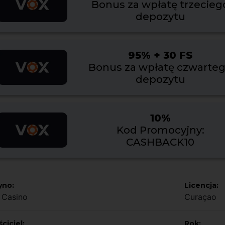
Bonus za wpłatę trzecieg
depozytu
95% + 30 FS
Bonus za wpłatę czwarte
depozytu
10%
Kod Promocyjny:
CASHBACK10
yno:
Licencja:
 Casino
Curaçao
ciciel:
Rok: