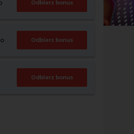
o
Odbierz bonus
go
Odbierz bonus
Odbierz bonus