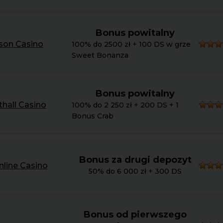
Bonus powitalny
son Casino
100% do 2500 zł + 100 DS w grze
Sweet Bonanza
Bonus powitalny
thall Casino
100% do 2 250 zł + 200 DS + 1
Bonus Crab
Bonus za drugi depozyt
nline Casino
50% do 6 000 zł + 300 DS
Bonus od pierwszego