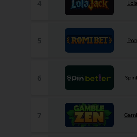
4
Lol
5
Rom
6
Spin
7
Gamb