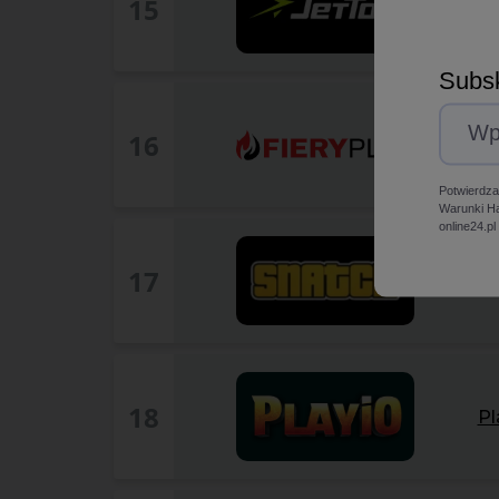
15
Je
Subsk
16
Fie
Potwierdza
Warunki Ha
online24.p
17
Sn
18
Pl