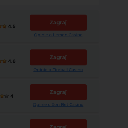
Zagraj
4.5
Opinie o Lemon Casino
Zagraj
4.6
Opinie o Fireball Casino
Zagraj
4
Opinie o Xon Bet Casino
Zagraj