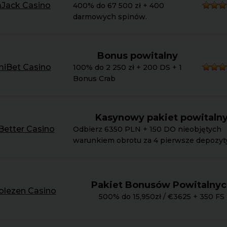
aJack Casino
400% do 67 500 zł + 400
darmowych spinów.
Bonus powitalny
iBet Casino
100% do 2 250 zł + 200 DS + 1
Bonus Crab
Kasynowy pakiet powitaln
Better Casino
Odbierz 6350 PLN + 150 DO nieobjętych
warunkiem obrotu za 4 pierwsze depozyt
Pakiet Bonusów Powitalnyc
lezen Casino
500% do 15,950zł / €3625 + 350 FS