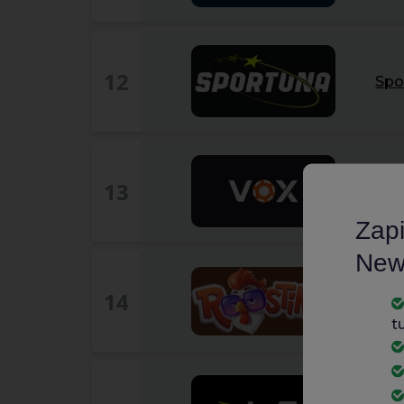
12
Spo
13
V
Zap
New
14
Roo
t