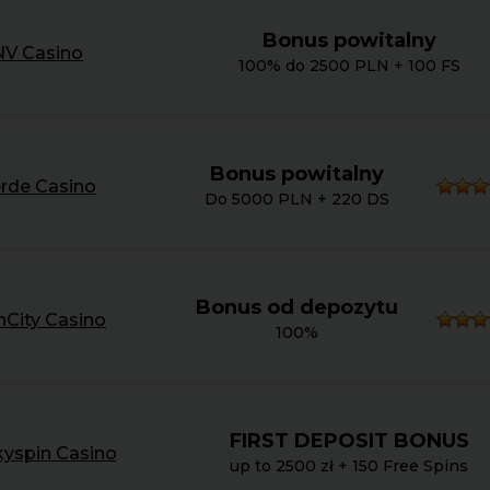
Bonus powitalny
NV Casino
100% do 2500 PLN + 100 FS
Bonus powitalny
rde Casino
Do 5000 PLN + 220 DS
Bonus od depozytu
nCity Casino
100%
FIRST DEPOSIT BONUS
yspin Casino
up to 2500 zł + 150 Free Spins