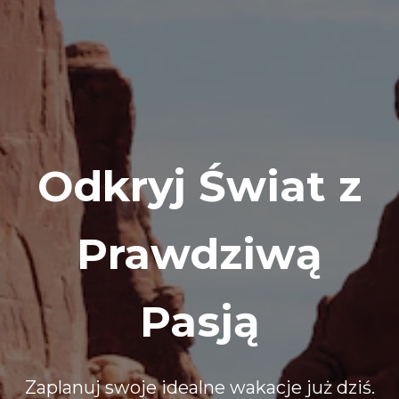
Odkryj Świat z
Prawdziwą
Pasją
Zaplanuj swoje idealne wakacje już dziś.