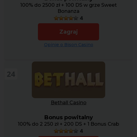
100% do 2500 zł + 100 DS w grze Sweet
Bonanza
4
Zagraj
Opinie o Bison Casino
24
Bethall Casino
Bonus powitalny
100% do 2 250 zł + 200 DS + 1 Bonus Crab
4