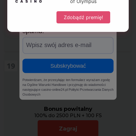
of Olympus
Informacje o Jackpot w
100% do 2 250 zł + 200 DS + 1 Bonus Crab
kasynie
4.7
Zdobądź premię!
Subskrybuj wiadomości, bez
Zagraj
spamu.
Opinie o PlayiO Casino
19
Subskrybować
Potwierdzam, że przesyłając ten formularz wyrażam zgodę
na Ogólne Warunki Handlowe i przyjmuję do wiadomości
następujące casino-online24.pl Polityki Przetwarzania Danych
NV Casino
Osobowych
Bonus powitalny
100% do 2500 PLN + 100 FS
Zagraj