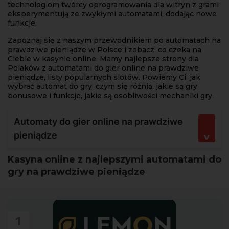
technologiom twórcy oprogramowania dla witryn z grami
eksperymentują ze zwykłymi automatami, dodając nowe
funkcje.
Zapoznaj się z naszym przewodnikiem po automatach na
prawdziwe pieniądze w Polsce i zobacz, co czeka na
Ciebie w kasynie online. Mamy najlepsze strony dla
Polaków z automatami do gier online na prawdziwe
pieniądze, listy popularnych slotów. Powiemy Ci, jak
wybrać automat do gry, czym się różnią, jakie są gry
bonusowe i funkcje, jakie są osobliwości mechaniki gry.
Automaty do gier online na prawdziwe
^
pieniądze
Kasyna online z najlepszymi automatami do gry na
prawdziwe pieniądze
Kasyna online z najlepszymi automatami do
Duży wybór slotów na prawdziwe pieniądze
gry na prawdziwe pieniądze
Jak grać w automaty na pieniądze
Kasyno z gry na telefon w których można wygrać
prawdziwe pieniądze
Różnorodność automatów w kasynie i różnice
1
między nimi