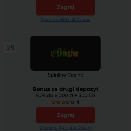
Zagraj
Opinie o Bethall Casino
25
Spinline Casino
Bonus za drugi depozyt
50% do 6 000 zł + 300 DS
4
Zagraj
Opinie o Spinline Casino