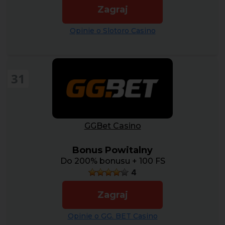
Zagraj
Opinie o Slotoro Casino
31
GGBet Casino
Bonus Powitalny
Do 200% bonusu + 100 FS
4
Zagraj
Opinie o GG. BET Casino