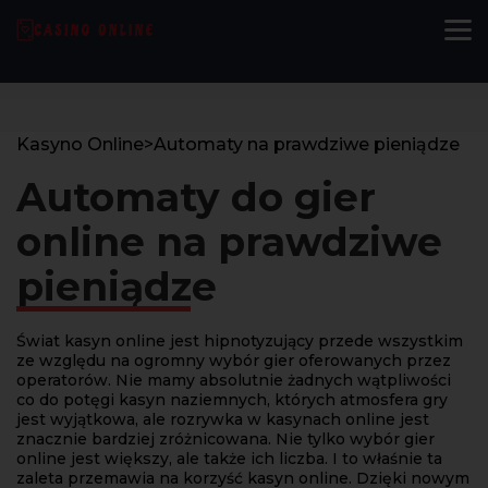
Kasyno Online
>
Automaty na prawdziwe pieniądze
Automaty do gier
online na prawdziwe
pieniądze
Świat kasyn online jest hipnotyzujący przede wszystkim
ze względu na ogromny wybór gier oferowanych przez
operatorów. Nie mamy absolutnie żadnych wątpliwości
co do potęgi kasyn naziemnych, których atmosfera gry
jest wyjątkowa, ale rozrywka w kasynach online jest
znacznie bardziej zróżnicowana. Nie tylko wybór gier
online jest większy, ale także ich liczba. I to właśnie ta
zaleta przemawia na korzyść kasyn online. Dzięki nowym