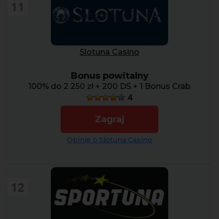
11
Slotuna Casino
Bonus powitalny
100% do 2 250 zł + 200 DS + 1 Bonus Crab
4
Zagraj
Opinie o Slotuna Casino
12