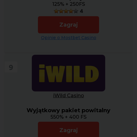
125% + 250FS
4
Zagraj
Opinie o Mostbet Casino
9
iWild Casino
Wyjątkowy pakiet powitalny
550% + 400 FS
Zagraj