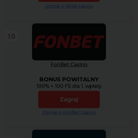
Opinie o iWild Casino
10
FonBet Casino
BONUS POWITALNY
100% + 100 FS dla 1. wpłaty
Zagraj
Opinie o FonBet Casino