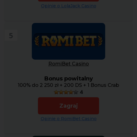
Opinie o LolaJack Casino
5
RomiBet Casino
Bonus powitalny
100% do 2 250 zł + 200 DS + 1 Bonus Crab
4
Zagraj
Opinie o RomiBet Casino