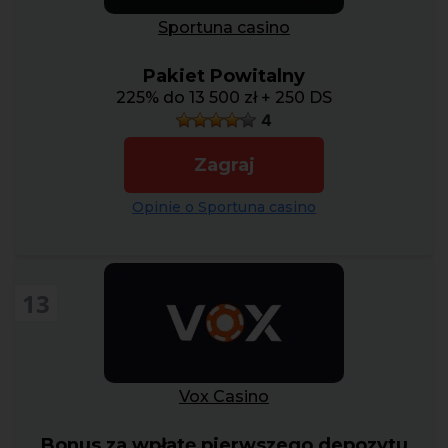
Sportuna casino
Pakiet Powitalny
225% do 13 500 zł + 250 DS
4
Zagraj
Opinie o Sportuna casino
13
Vox Casino
Bonus za wpłatę pierwszego depozytu