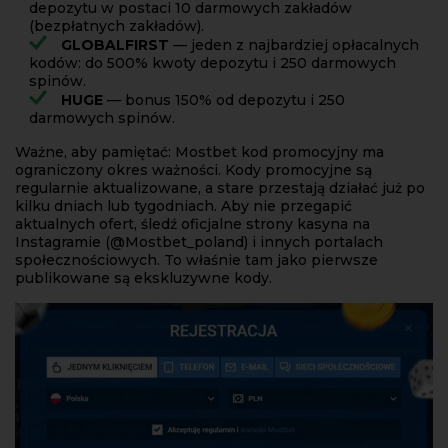
depozytu w postaci 10 darmowych zakładów
(bezpłatnych zakładów).
GLOBALFIRST
— jeden z najbardziej opłacalnych
kodów: do 500% kwoty depozytu i 250 darmowych
spinów.
HUGE
— bonus 150% od depozytu i 250
darmowych spinów.
Ważne, aby pamiętać: Mostbet kod promocyjny ma
ograniczony okres ważności. Kody promocyjne są
regularnie aktualizowane, a stare przestają działać już po
kilku dniach lub tygodniach. Aby nie przegapić
aktualnych ofert, śledź oficjalne strony kasyna na
Instagramie (@Mostbet_poland) i innych portalach
społecznościowych. To właśnie tam jako pierwsze
publikowane są ekskluzywne kody.