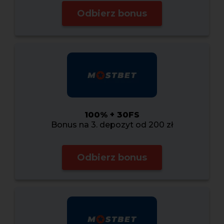
Odbierz bonus
100% + 30FS
Bonus na 3. depozyt od 200 zł
Odbierz bonus