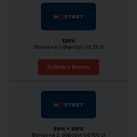
125%
Bonus na 1. depozyt od 25 zł
Odbierz bonus
50% + 10FS
Bonus na 2. depozyt od 100 zł