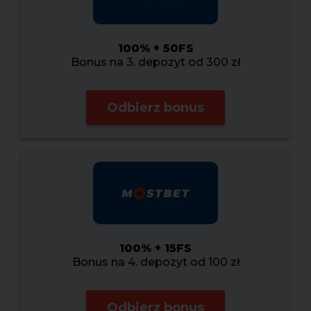
100% + 50FS
Bonus na 3. depozyt od 300 zł
Odbierz bonus
100% + 15FS
Bonus na 4. depozyt od 100 zł
Odbierz bonus