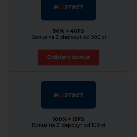
50% + 40FS
Bonus na 2. depozyt od 300 zł
Odbierz bonus
100% + 15FS
Bonus na 3. depozyt od 100 zł