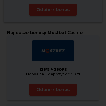
Odbierz bonus
Najlepsze bonusy Mostbet Casino
125% + 250FS
Bonus na 1. depozyt od 50 zł
Odbierz bonus