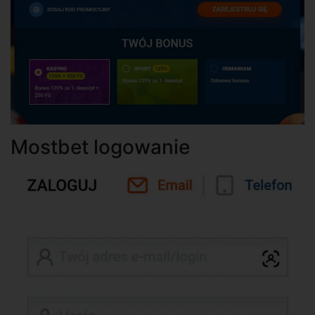
Mostbet logowanie