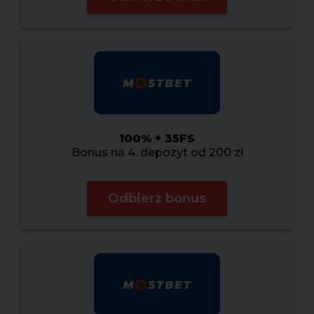
100% + 35FS
Bonus na 4. depozyt od 200 zł
Odbierz bonus