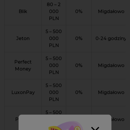
80 – 2
Blik
000
0%
Migdałowo
PLN
5 – 500
Jeton
000
0%
0-24 godziny
PLN
5 – 500
Perfect
000
0%
Migdałowo
Money
PLN
5 – 500
LuxonPay
000
0%
Migdałowo
PLN
5 – 500
PayDo
000
0%
Migdałowo
PLN