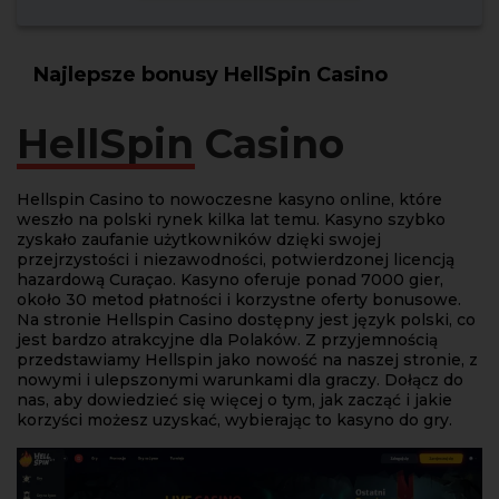
Najlepsze bonusy HellSpin Casino
HellSpin Casino
Hellspin Casino to nowoczesne kasyno online, które
weszło na polski rynek kilka lat temu. Kasyno szybko
zyskało zaufanie użytkowników dzięki swojej
przejrzystości i niezawodności, potwierdzonej licencją
hazardową Curaçao. Kasyno oferuje ponad 7000 gier,
około 30 metod płatności i korzystne oferty bonusowe.
Na stronie Hellspin Casino dostępny jest język polski, co
jest bardzo atrakcyjne dla Polaków. Z przyjemnością
przedstawiamy Hellspin jako nowość na naszej stronie, z
nowymi i ulepszonymi warunkami dla graczy. Dołącz do
nas, aby dowiedzieć się więcej o tym, jak zacząć i jakie
korzyści możesz uzyskać, wybierając to kasyno do gry.