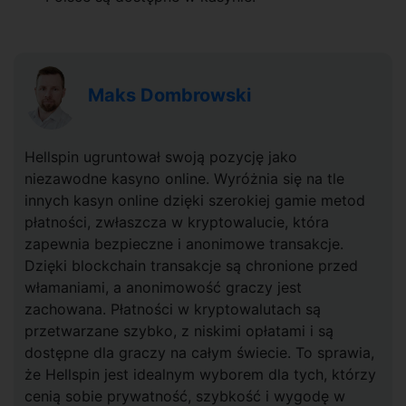
Maks Dombrowski
Hellspin ugruntował swoją pozycję jako
niezawodne kasyno online. Wyróżnia się na tle
innych kasyn online dzięki szerokiej gamie metod
płatności, zwłaszcza w kryptowalucie, która
zapewnia bezpieczne i anonimowe transakcje.
Dzięki blockchain transakcje są chronione przed
włamaniami, a anonimowość graczy jest
zachowana. Płatności w kryptowalutach są
przetwarzane szybko, z niskimi opłatami i są
dostępne dla graczy na całym świecie. To sprawia,
że Hellspin jest idealnym wyborem dla tych, którzy
cenią sobie prywatność, szybkość i wygodę w