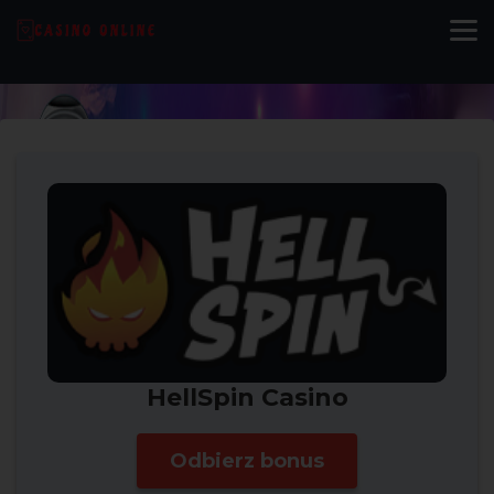
HellSpin Casino
Odbierz bonus