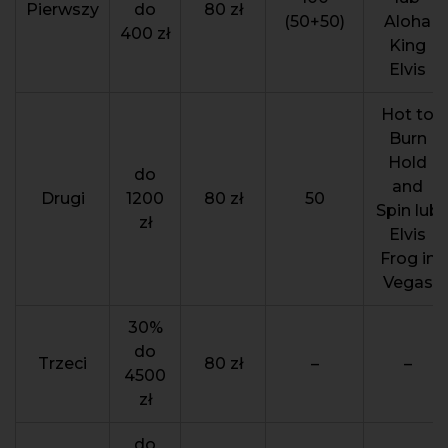
Pierwszy
do
80 zł
(50+50)
Aloha
400 zł
King
Elvis
Hot to
Burn
Hold
do
and
Drugi
1200
80 zł
50
Spin lub
zł
Elvis
Frog in
Vegas
30%
do
Trzeci
80 zł
–
–
4500
zł
do