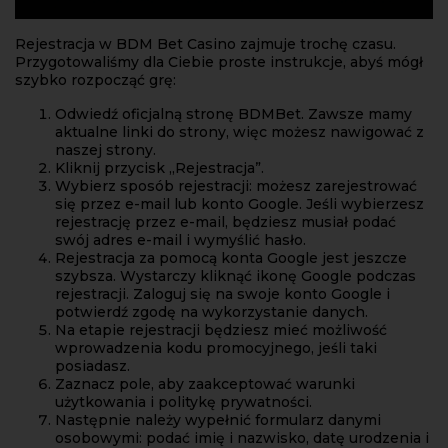
Rejestracja w BDM Bet Casino zajmuje trochę czasu.
Przygotowaliśmy dla Ciebie proste instrukcje, abyś mógł
szybko rozpocząć grę:
Odwiedź oficjalną stronę BDMBet. Zawsze mamy
aktualne linki do strony, więc możesz nawigować z
naszej strony.
Kliknij przycisk „Rejestracja”.
Wybierz sposób rejestracji: możesz zarejestrować
się przez e-mail lub konto Google. Jeśli wybierzesz
rejestrację przez e-mail, będziesz musiał podać
swój adres e-mail i wymyślić hasło.
Rejestracja za pomocą konta Google jest jeszcze
szybsza. Wystarczy kliknąć ikonę Google podczas
rejestracji. Zaloguj się na swoje konto Google i
potwierdź zgodę na wykorzystanie danych.
Na etapie rejestracji będziesz mieć możliwość
wprowadzenia kodu promocyjnego, jeśli taki
posiadasz.
Zaznacz pole, aby zaakceptować warunki
użytkowania i politykę prywatności.
Następnie należy wypełnić formularz danymi
osobowymi: podać imię i nazwisko, datę urodzenia i