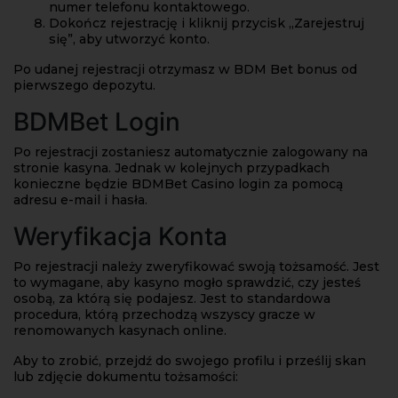
numer telefonu kontaktowego.
Dokończ rejestrację i kliknij przycisk „Zarejestruj
się”, aby utworzyć konto.
Po udanej rejestracji otrzymasz w BDM Bet bonus od
pierwszego depozytu.
BDMBet Login
Po rejestracji zostaniesz automatycznie zalogowany na
stronie kasyna. Jednak w kolejnych przypadkach
konieczne będzie BDMBet Casino login za pomocą
adresu e-mail i hasła.
Weryfikacja Konta
Po rejestracji należy zweryfikować swoją tożsamość. Jest
to wymagane, aby kasyno mogło sprawdzić, czy jesteś
osobą, za którą się podajesz. Jest to standardowa
procedura, którą przechodzą wszyscy gracze w
renomowanych kasynach online.
Aby to zrobić, przejdź do swojego profilu i prześlij skan
lub zdjęcie dokumentu tożsamości: