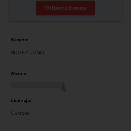
Odbierz bonus
Kasyno:
BDMBet Casino
Strona:
https://bdmbet.com/pl
Licencja:
Curaçao