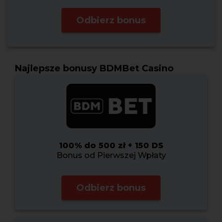
Odbierz bonus
Najlepsze bonusy BDMBet Casino
100% do 500 zł + 150 DS
Bonus od Pierwszej Wpłaty
Odbierz bonus