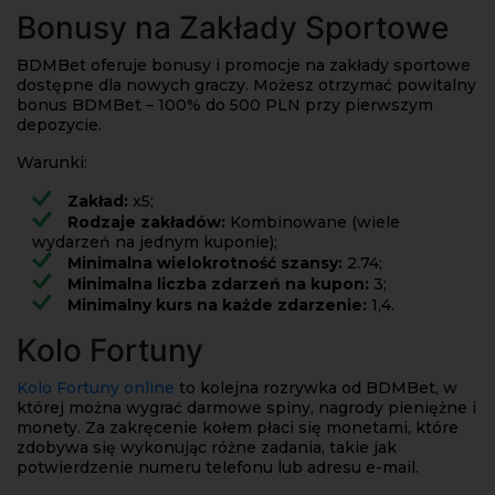
Bonusy na Zakłady Sportowe
BDMBet oferuje bonusy i promocje na zakłady sportowe
dostępne dla nowych graczy. Możesz otrzymać powitalny
bonus BDMBet – 100% do 500 PLN przy pierwszym
depozycie.
Warunki:
Zakład:
x5;
Rodzaje zakładów:
Kombinowane (wiele
wydarzeń na jednym kuponie);
Minimalna wielokrotność szansy:
2.74;
Minimalna liczba zdarzeń na kupon:
3;
Minimalny kurs na każde zdarzenie:
1,4.
Kolo Fortuny
Kolo Fortuny online
to kolejna rozrywka od BDMBet, w
której można wygrać darmowe spiny, nagrody pieniężne i
monety. Za zakręcenie kołem płaci się monetami, które
zdobywa się wykonując różne zadania, takie jak
potwierdzenie numeru telefonu lub adresu e-mail.