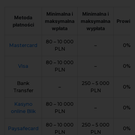
Minimalna i
Minimalna i
Metoda
maksymalna
maksymalna
Prowizj
płatności
wpłata
wypłata
80 – 10 000
Mastercard
–
0%
PLN
80 – 10 000
Visa
–
0%
PLN
Bank
250 – 5 000
–
0%
Transfer
PLN
Kasyno
80 – 10 000
–
0%
online Blik
PLN
80 – 10 000
250 – 5 000
Paysafecard
0%
PLN
PLN