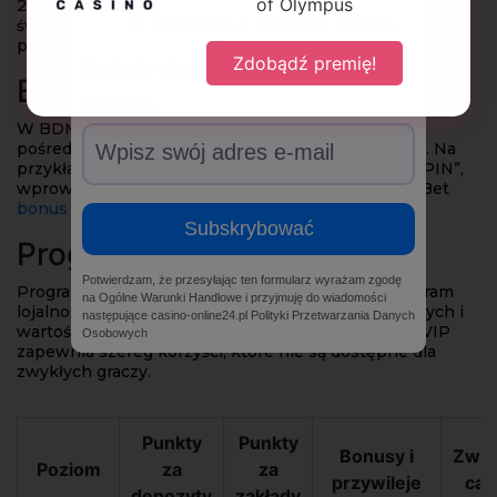
of Olympus
25% zwrotu gotówki za gry z krupierem na żywo. To
Informacje o Jackpot w kasynie
świetny sposób na odzyskanie części straconych
pieniędzy i kontynuowanie gry.
Zdobądź premię!
Subskrybuj wiadomości, bez
BDMBet Kod Promocyjny
spamu.
W BDMBet
kod bonusowy
można uzyskać za
pośrednictwem listy mailingowej lub od partnerów. Na
przykład teraz aktualny kod promocyjny „FREE50SPIN”,
wprowadź go podczas rejestracji i uzyskaj w BDM Bet
bonus bez depozytu
– 50 darmowych spinów.
Subskrybować
Program VIP
Potwierdzam, że przesyłając ten formularz wyrażam zgodę
Program VIP w BDM Bet Kasyno to specjalny program
na Ogólne Warunki Handlowe i przyjmuję do wiadomości
lojalnościowy przeznaczony dla najbardziej aktywnych i
następujące casino-online24.pl Polityki Przetwarzania Danych
wartościowych graczy. Uczestnictwo w programie VIP
Osobowych
zapewnia szereg korzyści, które nie są dostępne dla
zwykłych graczy.
Punkty
Punkty
Bonusy i
Zwię
Poziom
za
za
przywileje
cas
depozyty
zakłady