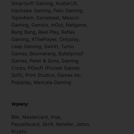
Smartsoft Gaming, AvatarUX,
Hacksaw Gaming, Felix Gaming,
1spin4win, Gamebeat, Mascot
Gaming, Gamzix, InOut, Netgame,
Bang Bang, Reel Play, Reflex
Gaming, 4ThePlayer, Onlyplay,
Leap Gaming, Swintt, Turbo
Games, Boomerang, Bulletproof
Games, Peter & Sons, Gaming
Corps, PGsoft (Pocket Games
Soft), Print Studios, Games Inc,
Popiplay, Mancala Gaming
Wpłaty:
Blik, Mastercard, Visa,
Paysafecard, Skrill, Neteller, Jeton,
Krypto