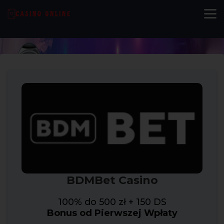
BDMBet Casino
100% do 500 zł + 150 DS
Bonus od Pierwszej Wpłaty