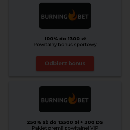
100% do 1300 zł
Powitalny bonus sportowy
Odbierz bonus
250% aż do 13500 zł + 300 DS
Pakiet premii powitalnej VIP