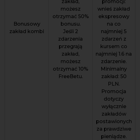
zakład,
promocji:
możesz
wnieś zakład
otrzymać 50%
ekspresowy
Bonusowy
bonusu.
na co
zakład kombi
Jeśli 2
najmniej 5
zdarzenia
zdarzeń z
przegrają
kursem co
zakład,
najmniej 1.6 na
możesz
zdarzenie.
otrzymać 10%
Minimalny
FreeBetu.
zakład: 50
PLN.
Promocja
dotyczy
wyłącznie
zakładów
postawionych
za prawdziwe
pieniądze.