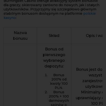
Burningbet Casino oferuje atrakcyjny system bonusów
Burningbet Casino no deposit bonus
dla graczy, skierowany zarówno do nowych, jak i stałych
użytkowników. Przyjrzyjmy się szczegółowo głównym
Rejestracja w BurningBet Kasyno
stabilnym bonusom dostępnym na platformie
polskie
Systemy płatności
kasyno
:
Dostawcy i gry
Wersja mobilna
Nazwa
Podstawowe informacje techniczne
Skład
Opis i war
bonusu
Bonus od
pierwszego
wybranego
depozytu:
Bonus jest dos
Bonus
wszystki
200% od
zarejestrow
kwoty 100
użytkowni
PLN.
Bonus
Minimalny d
200% + 100
uprawniający d
darmowych
100 PLN
spinów o