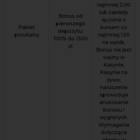
najmniej 2.00
lub zakłady
Bonus od
łączone z
pierwszego
Pakiet
kursem co
depozytu:
powitalny
najmniej 1.50
100% do 1300
na wynik.
zł.
Bonus nie jest
ważny w
Kasynie,
Kasynie na
żywo;
naruszenie
spowoduje
anulowanie
bonusu i
wygranych.
Wymagania
dotyczące
obrotu: w