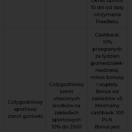
Okres obrotu:
10 dni od daty
otrzymania
FreeBetu.
Cashback:
10%
przegranych
za tydzień
(poniedziałek-
niedziela),
minus bonusy
Cotygodniowy
i wypłaty.
zwrot
Bonus od
utraconych
zakładów: x5.
Cotygodniowy
środków na
Minimalny
sportowy
zakładach
cashback: 100
zwrot gotówki
sportowych:
PLN.
10% do 2500
Bonus jest