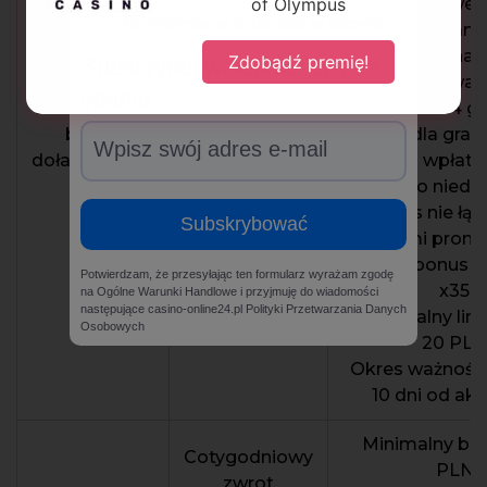
of Olympus
Darmowe s
Informacje o Jackpot w kasynie
przyznawane 
Weekendowy
etapach: 15 na
Zdobądź premię!
Subskrybuj wiadomości, bez
bonus od
po aktywacji
spamu.
Weekendowy
pierwszego
kolejnych 24 g
bonus
depozytu: 50%
Bonus dla gracz
doładowujący
i 30
dokonali wpłaty
darmowych
do niedzie
spinów.
Bonus nie łącz
Subskrybować
innymi promo
Obrót: (bonus +
Potwierdzam, że przesyłając ten formularz wyrażam zgodę
x35.
na Ogólne Warunki Handlowe i przyjmuję do wiadomości
następujące casino-online24.pl Polityki Przetwarzania Danych
Maksymalny limi
Osobowych
20 PLN
Okres ważności
10 dni od akt
Minimalny bon
Cotygodniowy
PLN.
zwrot