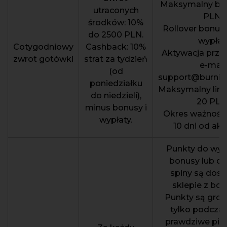
Maksymalny bon
utraconych
PLN.
środków: 10%
Rollover bonusu
do 2500 PLN.
wypłat
Cotygodniowy
Cashback: 10%
Aktywacja przez
zwrot gotówki
strat za tydzień
e-mail
(od
support@burnin
poniedziałku
Maksymalny limi
do niedzieli),
20 PLN
minus bonusy i
Okres ważności
wypłaty.
10 dni od akt
Punkty do wym
bonusy lub 
spiny są dos
sklepie z bo
Punkty są gro
tylko podczas
prawdziwe pien