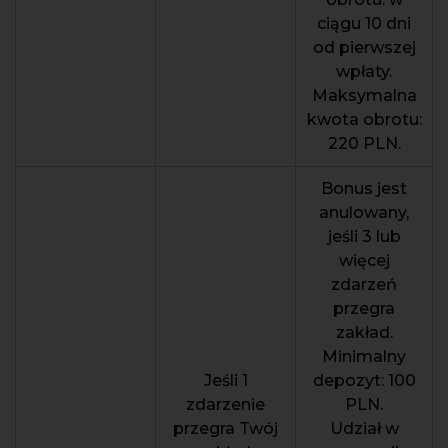
ciągu 10 dni
od pierwszej
wpłaty.
Maksymalna
kwota obrotu:
220 PLN.
Bonus jest
anulowany,
jeśli 3 lub
więcej
zdarzeń
przegra
zakład.
Minimalny
Jeśli 1
depozyt: 100
zdarzenie
PLN.
przegra Twój
Udział w