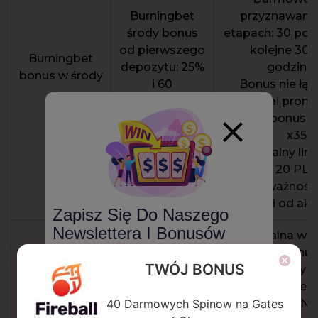
Burningbet
przyznawane 
środy bonus
etapach: 30 po a
od pierwszego
kolejne 30 
Burningbet
depozytu: 25%
godzinac
bonus w środy
i 60
Bonus nie łącz
darmowych
innymi promo
spinów.
Obrót: (bonus +
x35.
Maksymalny limi
20 PLN
Okres ważności
10 dni od akt
Zapisz Się Do Naszego
Newslettera I Bonusów
Minimalna wpł
otrzymać bonus:
Informacje o nowych loteriach i
TWÓJ BONUS
Maksymalny b
turniejach
pierwszego depo
Informacje o bonusie kasynie
40 Darmowych Spinow na Gates
PLN.
Ekskluzywne bonusy