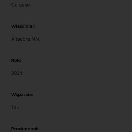
Curacao
Właściciel:
Altacore N.V.
Rok:
2021
Wsparcie:
Tak
Producenci: