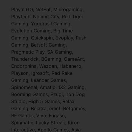
Play'n GO, NetEnt, Microgaming,
Playtech, Nolimit City, Red Tiger
Gaming, Yggdrasil Gaming,
Evolution Gaming, Big Time
Gaming, Quickspin, Evoplay, Push
Gaming, Betsoft Gaming,
Pragmatic Play, SA Gaming,
Thunderkick, BGaming, GameArt,
Endorphina, Wazdan, Habanero,
Playson, Igrosoft, Red Rake
Gaming, Leander Games,
Spinomenal, Amatic, 1X2 Gaming,
Booming Games, Ezugi, Iron Dog
Studio, High 5 Games, Relax
Gaming, Belatra, edict, Betgames,
BF Games, Vivo, Fugaso,
Spinmatic, Lucky Streak, Kiron
Interactive, Apollo Games, Asia