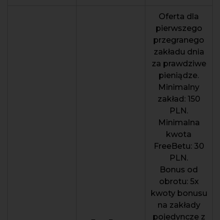
Oferta dla
pierwszego
przegranego
zakładu dnia
za prawdziwe
pieniądze.
Minimalny
zakład: 150
PLN.
Minimalna
kwota
FreeBetu: 30
PLN.
Bonus od
obrotu: 5x
kwoty bonusu
na zakłady
pojedyncze z