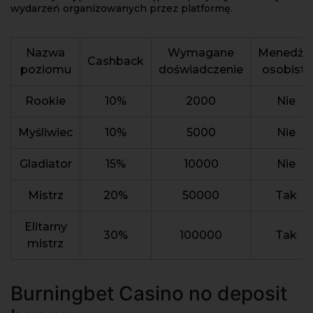
wydarzeń organizowanych przez platformę.
Nazwa
Wymagane
Menedże
Cashback
poziomu
doświadczenie
osobisty
Rookie
10%
2000
Nie
Myśliwiec
10%
5000
Nie
Gladiator
15%
10000
Nie
Mistrz
20%
50000
Tak
Elitarny
30%
100000
Tak
mistrz
Burningbet Casino no deposit