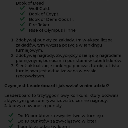
Book of Dead.
Wolf Gold.
Book of Egypt.
Book of Demi Gods II.
Fire Joker.
Rise of Olympus i inne.
Zdobywaj punkty za zakłady. Im większa liczba
zakładów, tym wyższa pozycja w rankingu
turniejowym.
Zdobywaj nagrody. Zwycięzcy dzielą się nagrodami
pieniężnymi, bonusami i punktami w tabeli liderów.
Śledź aktualizacje rankingu podczas turnieju. Lista
turniejowa jest aktualizowana w czasie
rzeczywistym.
Czym jest Leaderboard i jak wziąć w nim udział?
Leaderboard to trzytygodniowy konkurs, który pozwala
aktywnym graczom rywalizować o cenne nagrody.
Jak przyznawane są punkty:
Do 10 punktów za zwycięstwo w turnieju.
Do 10 punktów za zwycięstwo w loterii.
1 punkt za udział w loterii.