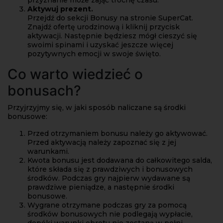
Aktywuj prezent.
Przejdź do sekcji Bonusy na stronie SuperCat.
Znajdź ofertę urodzinową i kliknij przycisk
aktywacji. Następnie będziesz mógł cieszyć się
swoimi spinami i uzyskać jeszcze więcej
pozytywnych emocji w swoje święto.
Co warto wiedzieć o
bonusach?
Przyjrzyjmy się, w jaki sposób naliczane są środki
bonusowe:
Przed otrzymaniem bonusu należy go aktywować.
Przed aktywacją należy zapoznać się z jej
warunkami.
Kwota bonusu jest dodawana do całkowitego salda,
które składa się z prawdziwych i bonusowych
środków. Podczas gry najpierw wydawane są
prawdziwe pieniądze, a następnie środki
bonusowe.
Wygrane otrzymane podczas gry za pomocą
środków bonusowych nie podlegają wypłacie,
dopóki warunki obrotu nie zostaną w pełni