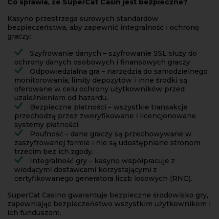
Co sprawia, że SuperCat Casin jest bezpieczne?
Kasyno przestrzega surowych standardów
bezpieczeństwa, aby zapewnić integralność i ochronę
graczy:
Szyfrowanie danych – szyfrowanie SSL służy do
ochrony danych osobowych i finansowych graczy.
Odpowiedzialna gra – narzędzia do samodzielnego
monitorowania, limity depozytów i inne środki są
oferowane w celu ochrony użytkowników przed
uzależnieniem od hazardu.
Bezpieczne płatności – wszystkie transakcje
przechodzą przez zweryfikowane i licencjonowane
systemy płatności.
Poufność – dane graczy są przechowywane w
zaszyfrowanej formie i nie są udostępniane stronom
trzecim bez ich zgody.
Integralność gry – kasyno współpracuje z
wiodącymi dostawcami korzystającymi z
certyfikowanego generatora liczb losowych (RNG).
SuperCat Casino gwarantuje bezpieczne środowisko gry,
zapewniając bezpieczeństwo wszystkim użytkownikom i
ich funduszom.