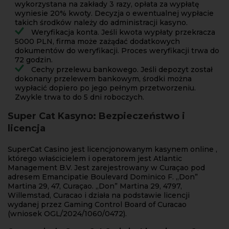
wykorzystana na zakłady 3 razy, opłata za wypłatę
wyniesie 20% kwoty. Decyzja o ewentualnej wypłacie
takich środków należy do administracji kasyno.
Weryfikacja konta. Jeśli kwota wypłaty przekracza
5000 PLN, firma może zażądać dodatkowych
dokumentów do weryfikacji. Proces weryfikacji trwa do
72 godzin.
Cechy przelewu bankowego. Jeśli depozyt został
dokonany przelewem bankowym, środki można
wypłacić dopiero po jego pełnym przetworzeniu.
Zwykle trwa to do 5 dni roboczych.
Super Cat Kasyno: Bezpieczeństwo i
licencja
SuperCat Casino jest licencjonowanym kasynem online ,
którego właścicielem i operatorem jest Atlantic
Management B.V. Jest zarejestrowany w Curaçao pod
adresem Emancipatie Boulevard Dominico F. „Don”
Martina 29, 47, Curaçao. „Don” Martina 29, 4797,
Willemstad, Curacao i działa na podstawie licencji
wydanej przez Gaming Control Board of Curacao
(wniosek OGL/2024/1060/0472).