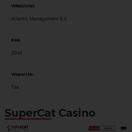
Właściciel:
Atlantic Management B.V
Rok:
2018
Wsparcie:
Tak
SuperCat Casino