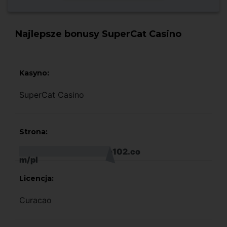
Najlepsze bonusy SuperCat Casino
Kasyno:
SuperCat Casino
Strona:
https://supercatcasino102.co
m/pl
Licencja:
Curacao