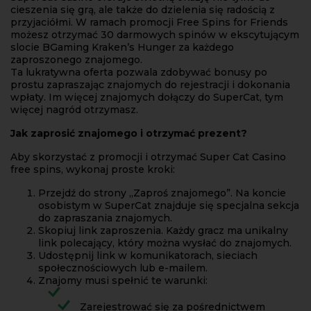
cieszenia się grą, ale także do dzielenia się radością z
przyjaciółmi. W ramach promocji Free Spins for Friends
możesz otrzymać 30 darmowych spinów w ekscytującym
slocie BGaming Kraken’s Hunger za każdego
zaproszonego znajomego.
Ta lukratywna oferta pozwala zdobywać bonusy po
prostu zapraszając znajomych do rejestracji i dokonania
wpłaty. Im więcej znajomych dołączy do SuperCat, tym
więcej nagród otrzymasz.
Jak zaprosić znajomego i otrzymać prezent?
Aby skorzystać z promocji i otrzymać Super Cat Casino
free spins, wykonaj proste kroki:
Przejdź do strony „Zaproś znajomego”. Na koncie
osobistym w SuperCat znajduje się specjalna sekcja
do zapraszania znajomych.
Skopiuj link zaproszenia. Każdy gracz ma unikalny
link polecający, który można wysłać do znajomych.
Udostępnij link w komunikatorach, sieciach
społecznościowych lub e-mailem.
Znajomy musi spełnić te warunki:
Zarejestrować się za pośrednictwem