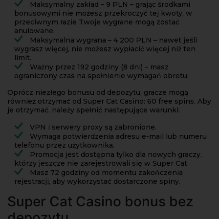
Maksymalny zakład – 9 PLN – grając środkami
bonusowymi nie możesz przekroczyć tej kwoty, w
przeciwnym razie Twoje wygrane mogą zostać
anulowane.
Maksymalna wygrana – 4 200 PLN – nawet jeśli
wygrasz więcej, nie możesz wypłacić więcej niż ten
limit.
Ważny przez 192 godziny (8 dni) – masz
ograniczony czas na spełnienie wymagań obrotu.
Oprócz niezłego bonusu od depozytu, gracze mogą
również otrzymać od Super Cat Casino: 60 free spins. Aby
je otrzymać, należy spełnić następujące warunki:
VPN i serwery proxy są zabronione.
Wymaga potwierdzenia adresu e-mail lub numeru
telefonu przez użytkownika.
Promocja jest dostępna tylko dla nowych graczy,
którzy jeszcze nie zarejestrowali się w Super Cat.
Masz 72 godziny od momentu zakończenia
rejestracji, aby wykorzystać dostarczone spiny.
Super Cat Casino bonus bez
depozytu