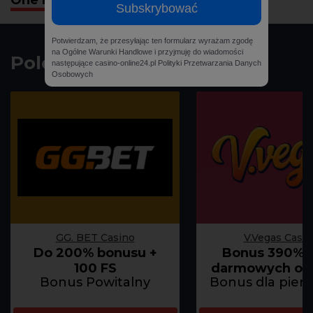
One Night Casino
Subskrybować
Potwierdzam, że przesyłając ten formularz wyrażam zgodę
na Ogólne Warunki Handlowe i przyjmuję do wiadomości
Polecane kasyna
następujące casino-online24.pl Polityki Przetwarzania Danych
Osobowych
GG. BET Casino
V.Vegas Casin
Do 200% bonusu +
Bonus 390% +
100 FS
darmowych ob
Bonus Powitalny
Bonus dla pier
trzech depoz