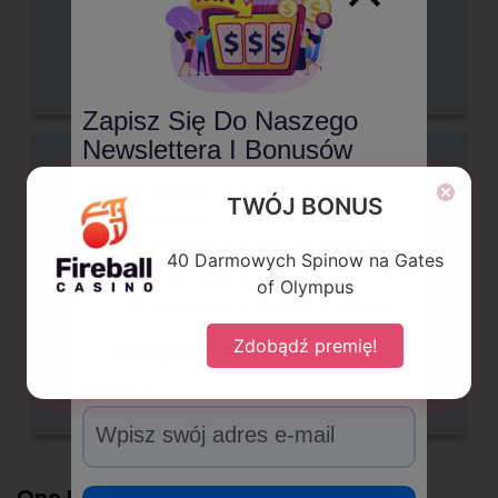
Odbierz bonus
Zapisz Się Do Naszego
Newslettera I Bonusów
Informacje o nowych loteriach i
TWÓJ BONUS
turniejach
Informacje o bonusie kasynie
40 Darmowych Spinow na Gates
Ekskluzywne bonusy
of Olympus
50% up to €111
Informacje o Jackpot w kasynie
3rd Deposit Bonus
Zdobądź premię!
Subskrybuj wiadomości, bez
spamu.
Odbierz bonus